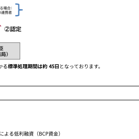
かる
標準処理期間は約 45日
となっております。
による低利融資（BCP資金）