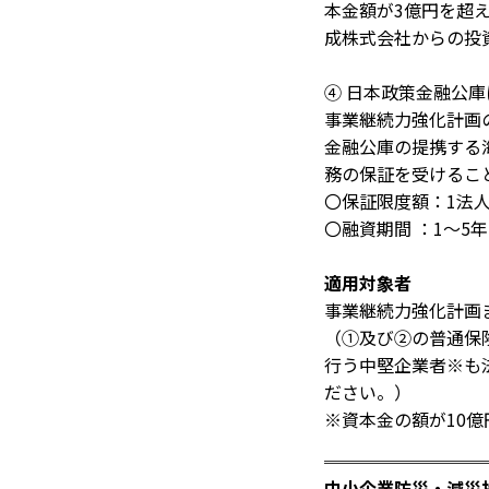
本金額が3億円を超
成株式会社からの投
④ 日本政策金融公
事業継続力強化計画
金融公庫の提携する
務の保証を受けるこ
〇保証限度額：1法人
〇融資期間 ：1～5年
適用対象者
事業継続力強化計画
（①及び②の普通保
行う中堅企業者※も
ださい。）
※資本金の額が10億
中小企業防災・減災