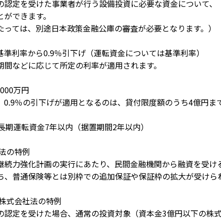
の認定を受けた事業者が行う設備投資に必要な資金について、
とができます。
たっては、別途日本政策金融公庫の審査が必要となります。）
基準利率から0.9％引下げ（運転資金については基準利率）
期間などに応じて所定の利率が適用されます。
000万円
、0.9％の引下げが適用となるのは、貸付限度額のうち4億円ま
長期運転資金7年以内（据置期間2年以内）
険法の特例
継続力強化計画の実行にあたり、民間金融機関から融資を受け
ち、普通保険等とは別枠での追加保証や保証枠の拡大が受けら
成株式会社法の特例
の認定を受けた場合、通常の投資対象（資本金3億円以下の株