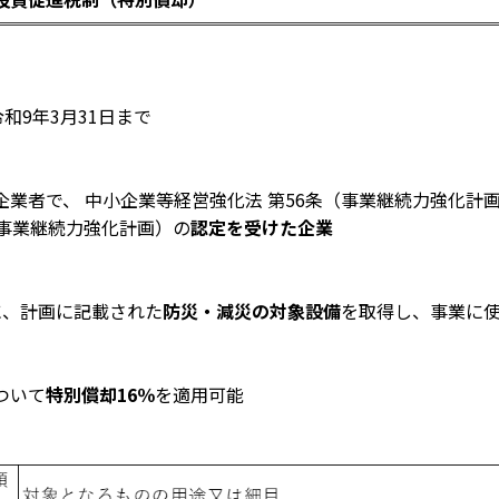
和9年3月31日まで
業者で、 中小企業等経営強化法 第56条（事業継続力強化計
携事業継続力強化計画）の
認定を受けた企業
に、計画に記載された
防災・減災の対象設備
を取得し、事業に
ついて
特別償却16％
を適用可能